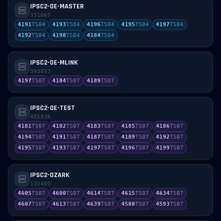
IPSC2-OE-MASTER
331069
4191
TS
04
4193
TS
04
4196
TS
04
4195
TS
04
4197
TS
04
4192
TS
04
4198
TS
04
4184
TS
04
IPSC2-OE-MLINK
393893
4197
TS
07
4184
TS
07
4189
TS
07
IPSC2-OE-TEST
485836
4181
TS
07
4182
TS
07
4183
TS
07
4185
TS
07
4186
TS
07
4194
TS
07
4191
TS
07
4187
TS
07
4189
TS
07
4192
TS
07
4195
TS
07
4193
TS
07
4197
TS
07
4196
TS
07
4199
TS
07
IPSC2-OZARK
132480
4605
TS
07
4600
TS
07
4614
TS
07
4615
TS
07
4634
TS
07
4607
TS
07
4613
TS
07
4639
TS
07
4580
TS
07
4593
TS
07