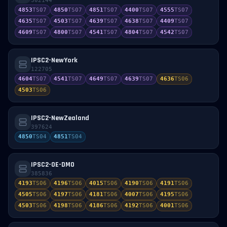
302144
4853
TS
07
4850
TS
07
4851
TS
07
4400
TS
07
4555
TS
07
4635
TS
07
4503
TS
07
4639
TS
07
4638
TS
07
4409
TS
07
4609
TS
07
4800
TS
07
4541
TS
07
4804
TS
07
4542
TS
07
IPSC2-NewYork
122705
4604
TS
07
4541
TS
07
4649
TS
07
4639
TS
07
4636
TS
06
4503
TS
06
IPSC2-NewZealand
397624
4850
TS
04
4851
TS
04
IPSC2-OE-DMO
385836
4193
TS
06
4196
TS
06
4015
TS
06
4190
TS
06
4191
TS
06
4505
TS
06
4197
TS
06
4181
TS
06
4007
TS
06
4195
TS
06
4503
TS
06
4198
TS
06
4186
TS
06
4192
TS
06
4001
TS
06