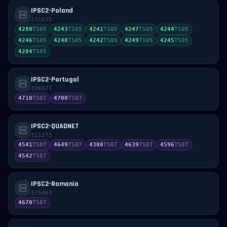
IPSC2-Poland
131635
4280
TS
05
4243
TS
05
4241
TS
05
4247
TS
05
4244
TS
05
4246
TS
05
4248
TS
05
4242
TS
05
4249
TS
05
4245
TS
05
4284
TS
05
IPSC2-Portugal
336577
4710
TS
07
4700
TS
07
IPSC2-QUADNET
311275
4541
TS
07
4649
TS
07
4300
TS
07
4639
TS
07
4596
TS
07
4542
TS
07
IPSC2-Romania
375063
4670
TS
07