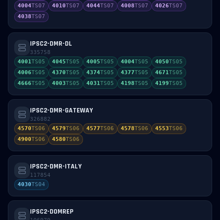
4004
TS
07
4010
TS
07
4044
TS
07
4008
TS
07
4026
TS
07
4038
TS
07
IPSC2-DMR-DL
335758
4001
TS
05
4045
TS
05
4005
TS
05
4004
TS
05
4050
TS
05
4006
TS
05
4370
TS
05
4374
TS
05
4377
TS
05
4671
TS
05
4666
TS
05
4003
TS
05
4031
TS
05
4198
TS
05
4199
TS
05
IPSC2-DMR-GATEWAY
326882
4570
TS
06
4579
TS
06
4577
TS
06
4578
TS
06
4553
TS
06
4900
TS
06
4580
TS
06
IPSC2-DMR-ITALY
117854
4030
TS
04
IPSC2-DOMREP