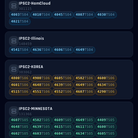
IPSC2-HamCloud
301115
4003
TS
04
4010
TS
04
4045
TS
04
4007
TS
04
4030
TS
04
4021
TS
04
IPSC2-Illinois
148459
4541
TS
04
4636
TS
04
4606
TS
04
4649
TS
04
IPSC2-KOREA
383062
4800
TS
06
4900
TS
06
4605
TS
06
4502
TS
06
4600
TS
06
4601
TS
06
4648
TS
06
4639
TS
06
4649
TS
06
4634
TS
06
4515
TS
06
4551
TS
06
4552
TS
06
4607
TS
06
4290
TS
06
IPSC2-MINNESOTA
131366
4607
TS
05
4502
TS
05
4609
TS
05
4649
TS
05
4409
TS
05
4648
TS
05
4639
TS
05
4615
TS
05
4611
TS
05
4600
TS
05
4602
TS
05
4603
TS
05
4604
TS
05
4634
TS
05
4605
TS
05