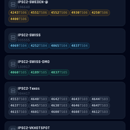
IPSC2-SWEDEN-@
196640
4243
TS
06
4551
TS
06
4552
TS
06
4930
TS
06
4250
TS
06
4400
TS
06
IPSC2-SWISS
335555
4069
TS
04
4252
TS
04
4065
TS
04
4837
TS
04
IPSC2-SWISS-DMO
133917
4060
TS
05
4189
TS
05
4837
TS
05
IPSC2-Texas
304417
4553
TS
03
4640
TS
03
4642
TS
03
4643
TS
03
4644
TS
03
4637
TS
03
4645
TS
03
4638
TS
03
4646
TS
03
4647
TS
03
4615
TS
03
4601
TS
03
4600
TS
03
4608
TS
03
4612
TS
03
IPSC2-VKHOTSPOT