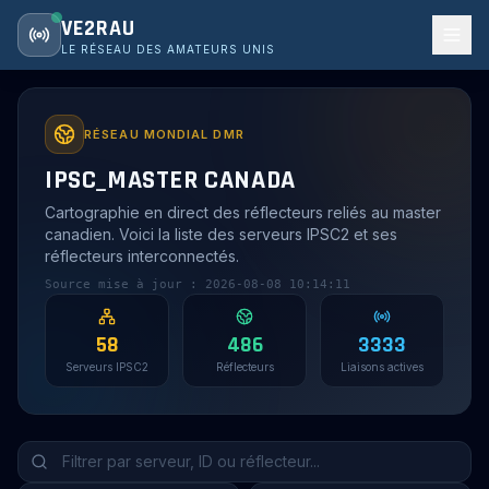
VE2RAU
LE RÉSEAU DES AMATEURS UNIS
IPSC2 Master Canada — Cartographie en direct des serve
RÉSEAU MONDIAL DMR
IPSC_MASTER CANADA
Cartographie en direct des réflecteurs reliés au master
canadien. Voici la liste des serveurs IPSC2 et ses
réflecteurs interconnectés.
Source mise à jour :
2026-08-08 10:14:11
58
486
3333
Serveurs IPSC2
Réflecteurs
Liaisons actives