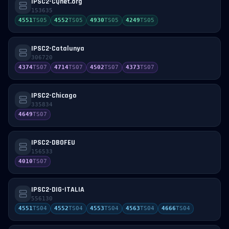
IPSC2-CQnet.org
153635
4551
TS
05
4552
TS
05
4930
TS
05
4249
TS
05
IPSC2-Catalunya
306720
4374
TS
07
4714
TS
07
4502
TS
07
4373
TS
07
IPSC2-Chicago
335834
4649
TS
07
IPSC2-DB0FEU
156533
4010
TS
07
IPSC2-DIG-ITALIA
556130
4551
TS
04
4552
TS
04
4553
TS
04
4563
TS
04
4666
TS
04