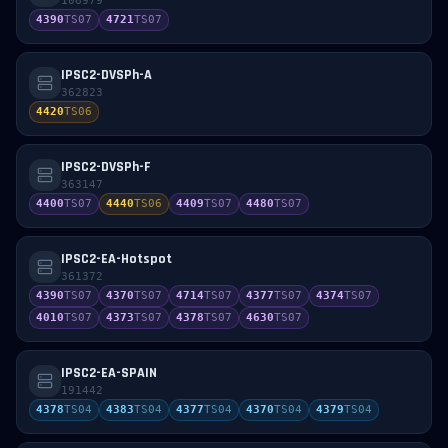
106979
4390
TS
07
4721
TS
07
IPSC2-DVSPh-A
362823
4420
TS
06
IPSC2-DVSPh-F
363147
4400
TS
07
4440
TS
06
4409
TS
07
4480
TS
07
IPSC2-EA-Hotspot
361372
4390
TS
07
4370
TS
07
4714
TS
07
4377
TS
07
4374
TS
07
4010
TS
07
4373
TS
07
4378
TS
07
4630
TS
07
IPSC2-EA-SPAIN
191442
4378
TS
04
4383
TS
04
4377
TS
04
4370
TS
04
4379
TS
04