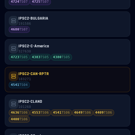
4724
TS
07
4725
TS
07
IPSC2-BULGARIA
191586
4680
TS
07
IPSC2-C-America
327630
4723
TS
05
4383
TS
05
4380
TS
05
IPSC2-CAN-RPTR
183271
4541
TS
04
IPSC2-CLAND
101260
4636
TS
06
4553
TS
06
4541
TS
06
4649
TS
06
4409
TS
06
4400
TS
06