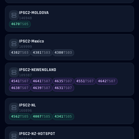
IPSC2-MOLDOVA
146948
4670
TS
05
IPSC2-Mexico
169999
4382
TS
03
4381
TS
03
4380
TS
03
IPSC2-NEWENGLAND
109387
4541
TS
07
4641
TS
07
4635
TS
07
4551
TS
07
4642
TS
07
4638
TS
07
4639
TS
07
4631
TS
07
IPSC2-NL
160896
4562
TS
05
4007
TS
05
4341
TS
05
IPSC2-NZ-HOTSPOT