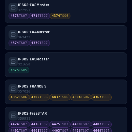
IPSC2-EA3Master
322951
4373
TS
07
4714
TS
07
4374
TS
06
IPSC2-EA4Master
363422
4374
TS
07
4370
TS
07
IPSC2-EA5Master
321650
4375
TS
05
IPSC2-FRANCE 3
357026
4357
TS
06
4302
TS
06
4837
TS
06
4304
TS
06
4367
TS
06
IPSC2-FreeSTAR
359933
4424
TS
07
4416
TS
07
4425
TS
07
4400
TS
07
4402
TS
07
4491
TS
07
4401
TS
07
4403
TS
07
4426
TS
07
4649
TS
07