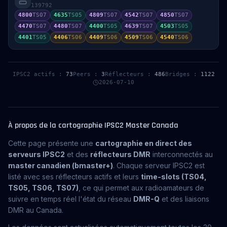
139792
4800
TS
07
4635
TS
05
4809
TS
07
4542
TS
07
4850
TS
07
4470
TS
07
4480
TS
07
4400
TS
05
4639
TS
07
4503
TS
05
4401
TS
05
4406
TS
06
4409
TS
06
4509
TS
06
4540
TS
06
IPSC2 actifs :
73
Peers :
3
Réflecteurs :
486
Bridges :
1122
2026-07-10
À propos de la cartographie IPSC2 Master Canada
Cette page présente une
cartographie en direct des
serveurs IPSC2
et des
réflecteurs DMR
interconnectés au
master canadien (bmaster+)
. Chaque serveur IPSC2 est
listé avec ses réflecteurs actifs et leurs
time-slots (TS04,
TS05, TS06, TS07)
, ce qui permet aux radioamateurs de
suivre en temps réel l'état du réseau
DMR-Q
et des liaisons
DMR au Canada.