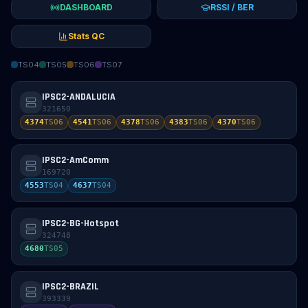
DASHBOARD
RSSI / BER
Stats QC
TS04
TS05
TS06
TS07
IPSC2-ANDALUCIA
321650
4374
TS
06
4541
TS
06
4378
TS
06
4383
TS
06
4370
TS
06
IPSC2-AmComm
169720
4553
TS
04
4637
TS
04
IPSC2-BG-Hotspot
324748
4680
TS
05
IPSC2-BRAZIL
393339