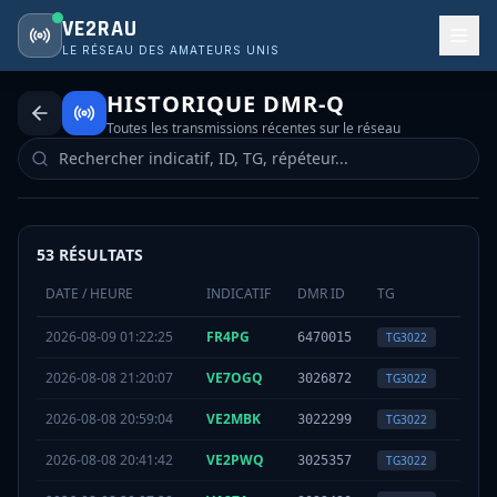
VE2RAU
LE RÉSEAU DES AMATEURS UNIS
HISTORIQUE DMR-Q
Toutes les transmissions récentes sur le réseau
53
RÉSULTATS
DATE / HEURE
INDICATIF
DMR ID
TG
TS
2026-08-09 01:22:25
FR4PG
TS
2
6470015
TG
3022
2026-08-08 21:20:07
VE7OGQ
TS
2
3026872
TG
3022
2026-08-08 20:59:04
VE2MBK
TS
2
3022299
TG
3022
2026-08-08 20:41:42
VE2PWQ
TS
2
3025357
TG
3022