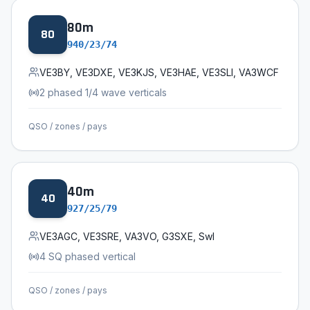
80
m
80
940/23/74
VE3BY, VE3DXE, VE3KJS, VE3HAE, VE3SLI, VA3WCF
2 phased 1/4 wave verticals
QSO / zones / pays
40
m
40
927/25/79
VE3AGC, VE3SRE, VA3VO, G3SXE, Swl
4 SQ phased vertical
QSO / zones / pays