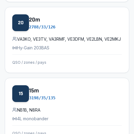
20
m
20
2788/33/126
VA3KO, VE3TV, VA3RMF, VE3DFM, VE2LBN, VE2MKJ
Hy-Gain 203BAS
QSO / zones / pays
15
m
15
3198/35/135
NB1B, N8RA
4L monobander
QSO / zones / pays