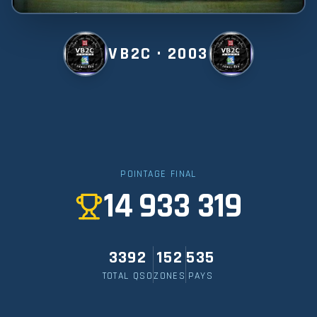
VB2C · 2003
POINTAGE FINAL
14 933 319
3392
152
535
TOTAL QSO
ZONES
PAYS