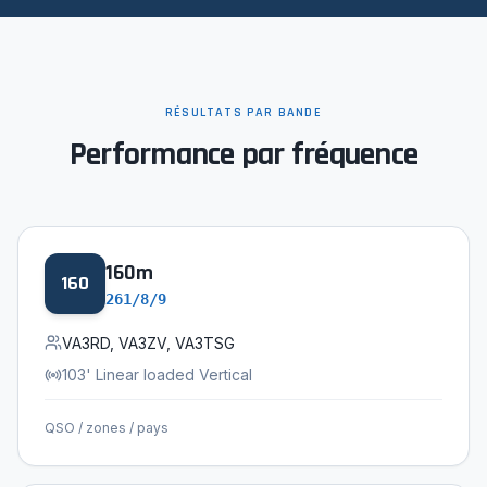
RÉSULTATS PAR BANDE
Performance par fréquence
160
m
160
261/8/9
VA3RD, VA3ZV, VA3TSG
103' Linear loaded Vertical
QSO / zones / pays