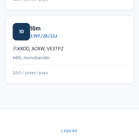
10
m
10
1397/28/112
K8DD, AC8W, VE3TPZ
5L monobander
QSO / zones / pays
L'ÉQUIPE